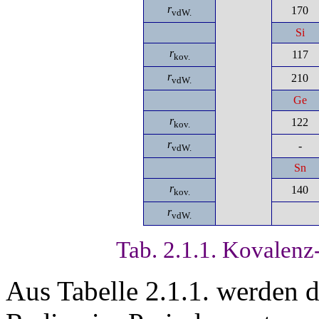
r
170
vdW.
Si
r
117
kov.
r
210
vdW.
Ge
r
122
kov.
r
-
vdW.
Sn
r
140
kov.
r
vdW.
Tab. 2.1.1. Kovalenz
Aus Tabelle 2.1.1. werden 