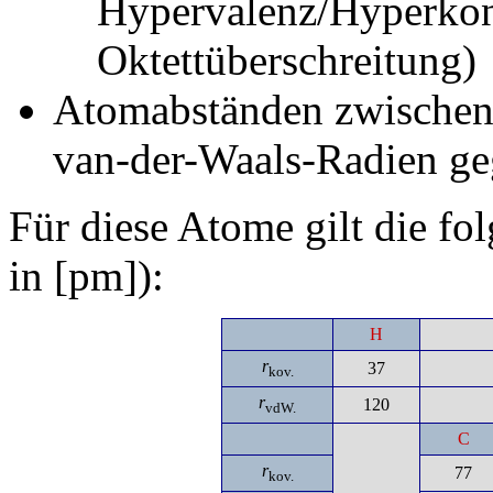
Hypervalenz/Hyperkon
Oktettüberschreitung)
Atomabständen zwischen 
van-der-Waals-Radien ge
Für diese Atome gilt die f
in [pm]):
H
r
37
kov.
r
120
vdW.
C
r
77
kov.