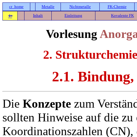
cr_home
Metalle
Nichtmetalle
FK-Chemie
⇦
Inhalt
Einleitung
Kovalente FK
Vorlesung
Anorga
2. Strukturchemie
2.1. Bindung,
Die
Konzepte
zum Verständ
sollten Hinweise auf die zu
Koordinationszahlen (CN),