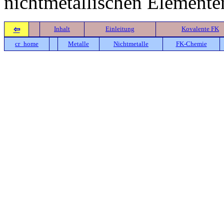
nichtmetallischen Elementen
⇦
Inhalt
Einleitung
Kovalente FK
cr_home
Metalle
Nichtmetalle
FK-Chemie