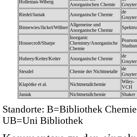
Holleman-Wiberg
Anorganischen Chemie
Gruyter
de
Riedel/Janiak
Anorganische Chemie
Gruyter
Allgemeine und
Binnewies/Jäckel/Willner
Spektr
Anorganische Chemie
Inorganic
Pearson
Housecroft/Sharpe
Chemistry/Anorganische
Studiu
Chemie
de
Huheey/Keiter/Keiter
Anorganische Chemie
Gruyter
de
Steudel
Chemie der Nichtmetalle
Gruyter
Wiley-
Klapötke et al.
Nichtmetallchemie
VCH
Janiak
Nichtmetallchemie
Shaker
Standorte: B=Bibliothek Chemie
UB=Uni Bibliothek