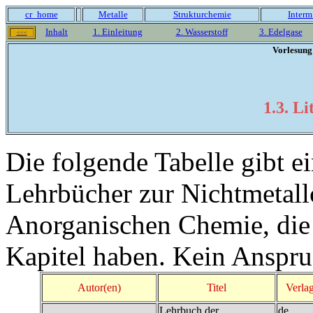
cr_home
Metalle
Strukturchemie
Interm
Inhalt
1. Einleitung
2. Wasserstoff
3. Edelgase
<<<
Vorlesung
1.3. L
Die folgende Tabelle gibt e
Lehrbücher zur Nichtmetall
Anorganischen Chemie, die
Kapitel haben. Kein Anspruc
Autor(en)
Titel
Verla
Lehrbuch der
de