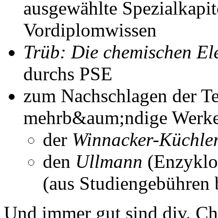
ausgewählte Spezialkapite
Vordiplomwissen
Trüb: Die chemischen El
durchs PSE
zum Nachschlagen der Te
mehrb&aum;ndige Werke
der
Winnacker-Küchle
den
Ullmann
(Enzyklo
(aus Studiengebühren b
Und immer gut sind div. Chi