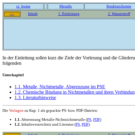
cr_home
Metalle
Strukturchemie
Inhalt
1. Einleitung
2. Wasserstoff
<<<
In der Einleitung sollen kurz die Ziele der Vorlesung und die Gliederu
folgenden
Unterkapitel
1.1. Metalle, Nichtmetalle, Abgrenzung im PSE
1.2. Chemische Bindung in Nichtmetallen und ihren Verbindu
1.3. Literaturhinweise
Die
Vorlagen
zu Kap. 1 als gepackte PS- bzw. PDF-Dateien:
1.1.
Abtrennung Metalle-Nichtnichtmetalle (
PS
,
PDF
)
1.2.
Inhaltsverzeichnis und Literatur (
PS
,
PDF
)