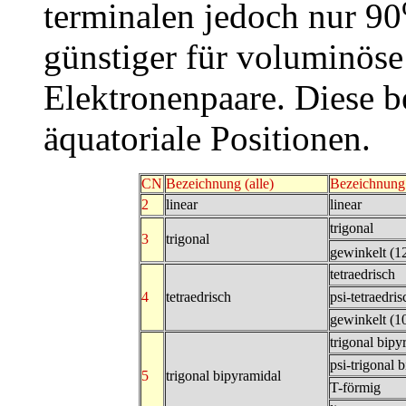
terminalen jedoch nur 90
günstiger für voluminöse
Elektronenpaare. Diese 
äquatoriale Positionen.
CN
Bezeichnung (alle)
Bezeichnung 
2
linear
linear
trigonal
3
trigonal
gewinkelt (1
tetraedrisch
4
tetraedrisch
psi-tetraedris
gewinkelt (1
trigonal bipy
psi-trigonal 
5
trigonal bipyramidal
T-förmig