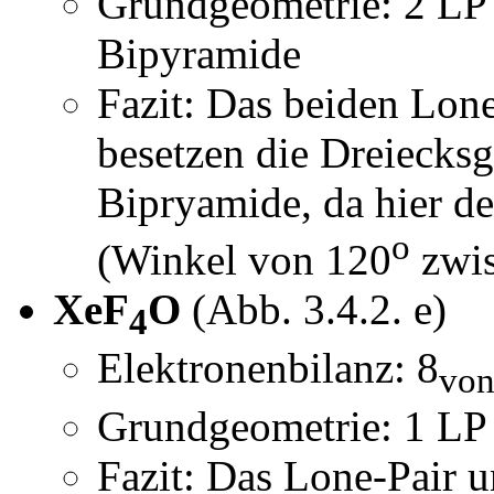
Grundgeometrie: 2 LP 
Bipyramide
Fazit: Das beiden Lone
besetzen die Dreiecksg
Bipryamide, da hier d
o
(Winkel von 120
zwis
XeF
O
(Abb. 3.4.2. e)
4
Elektronenbilanz: 8
von
Grundgeometrie: 1 LP 
Fazit: Das Lone-Pair u