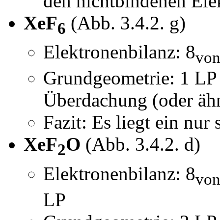
den nichtbindenen Elek
XeF
(Abb. 3.4.2. g)
6
Elektronenbilanz: 8
von
Grundgeometrie: 1 LP 
Überdachung (oder ähn
Fazit: Es liegt ein nur
XeF
O
(Abb. 3.4.2. d)
2
Elektronenbilanz: 8
von
LP