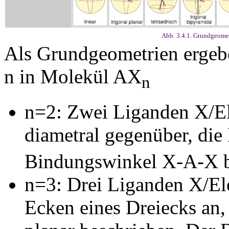
Abb. 3.4.1. Grundgeom
Als Grundgeometrien ergebe
n in Molekül AX
n
n=2: Zwei Liganden X/El
diametral gegenüber, die 
Bindungswinkel X-A-X b
n=3: Drei Liganden X/El
Ecken eines Dreiecks an, 