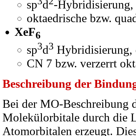
3
2
sp
d
-Hybridisierung,
oktaedrische bzw. qua
XeF
6
3
3
sp
d
Hybridisierung, 
CN 7 bzw. verzerrt okt
Beschreibung der Bindu
Bei der MO-Beschreibung 
Molekülorbitale durch die 
Atomorbitalen erzeugt. Di