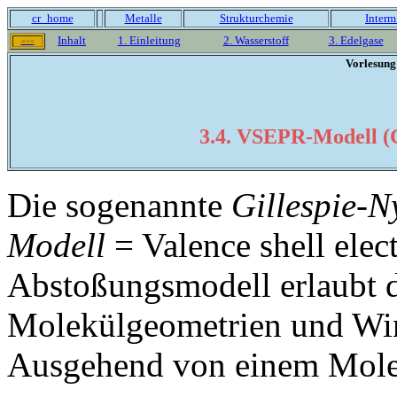
cr_home
Metalle
Strukturchemie
Interm
Inhalt
1. Einleitung
2. Wasserstoff
3. Edelgase
<<<
Vorlesung
3.4. VSEPR-Modell (
Die sogenannte
Gillespie-
Modell
= Valence shell elec
Abstoßungsmodell erlaubt 
Molekülgeometrien und Wi
Ausgehend von einem Mol