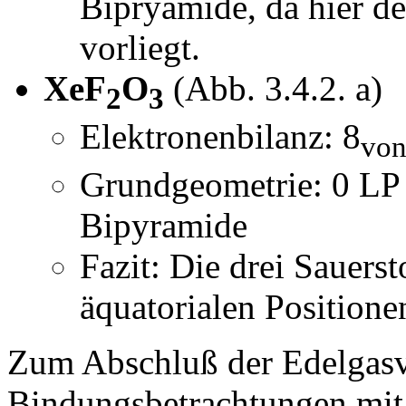
Bipryamide, da hier d
vorliegt.
XeF
O
(Abb. 3.4.2. a)
2
3
Elektronenbilanz: 8
von
Grundgeometrie: 0 LP 
Bipyramide
Fazit: Die drei Sauers
äquatorialen Positione
Zum Abschluß der Edelgasv
Bindungsbetrachtungen mit 