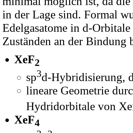
minimal möglich ist, da die
in der Lage sind. Formal w
Edelgasatome in d-Orbitale
Zuständen an der Bindung be
XeF
2
3
sp
d-Hybridisierung, 
lineare Geometrie dur
Hydridorbitale von X
XeF
4