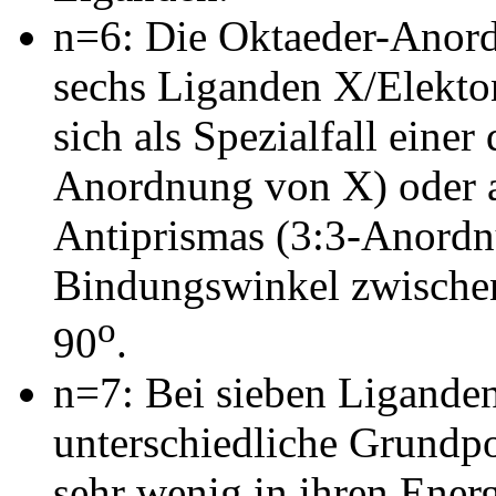
n=6: Die Oktaeder-Anordn
sechs Liganden X/Elekto
sich als Spezialfall eine
Anordnung von X) oder al
Antiprismas (3:3-Anordn
Bindungswinkel zwischen
o
90
.
n=7: Bei sieben Liganden
unterschiedliche Grundpol
sehr wenig in ihren Ener