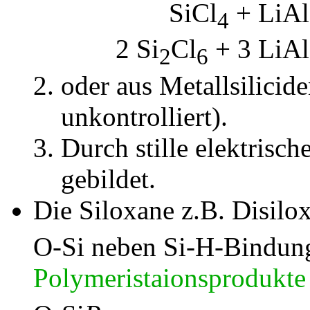
SiCl
+ LiA
4
2 Si
Cl
+ 3 LiA
2
6
oder aus Metallsilicid
unkontrolliert).
Durch stille elektrisc
gebildet.
Die Siloxane z.B. Disilo
O-Si neben Si-H-Bindun
Polymeristaionsprodukte