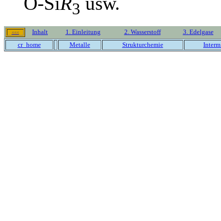
O-Si
R
usw.
3
Inhalt
1. Einleitung
2. Wasserstoff
3. Edelgase
<<<
cr_home
Metalle
Strukturchemie
Interm