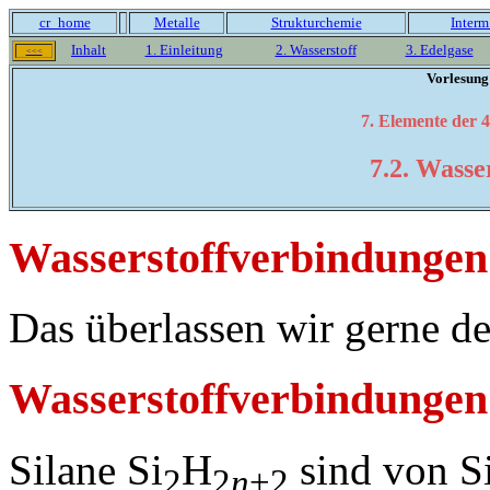
cr_home
Metalle
Strukturchemie
Interm
Inhalt
1. Einleitung
2. Wasserstoff
3. Edelgase
<<<
Vorlesung
7. Elemente der 4
7.2. Wasse
Wasserstoffverbindungen
Das überlassen wir gerne 
Wasserstoffverbindungen 
Silane Si
H
sind von S
2
2
n
+2