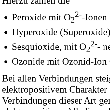
Hierzu zählen die
2-
Peroxide mit O
-Ionen
2
Hyperoxide (Superoxide)
2-
Sesquioxide, mit O
- n
2
Ozonide mit Ozonid-Ion
Bei allen Verbindungen steig
elektropositivem Charakter 
Verbindungen dieser Art ge