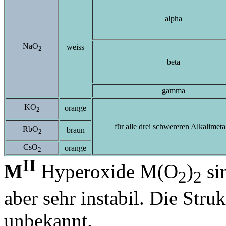
alpha
NaO
weiss
2
beta
gamma
KO
orange
2
für alle drei schwereren Alkalimeta
RbO
braun
2
CsO
orange
2
II
M
Hyperoxide M(O
)
si
2
2
aber sehr instabil. Die Stru
unbekannt.