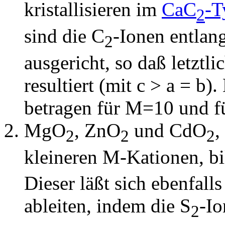
kristallisieren im
CaC
-
2
sind die C
-Ionen entlan
2
ausgericht, so daß letztl
resultiert (mit c > a = b
betragen für M=10 und f
MgO
, ZnO
und CdO
,
2
2
2
kleineren M-Kationen, b
Dieser läßt sich ebenfal
ableiten, indem die S
-Io
2