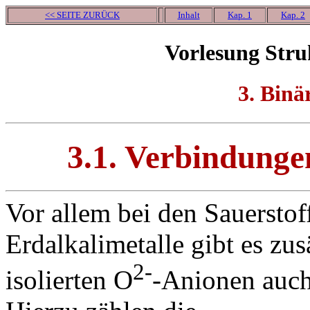
<< SEITE ZURÜCK
Inhalt
Kap. 1
Kap. 2
Vorlesung Stru
3. Binä
3.1. Verbindung
Vor allem bei den Sauersto
Erdalkalimetalle gibt es zu
2-
isolierten O
-Anionen auc