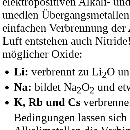
elektropositiven Alkali- un
unedlen Übergangsmetallen 
einfachen Verbrennung der A
Luft entstehen auch Nitride!)
möglicher Oxide:
Li:
verbrennt zu Li
O un
2
Na:
bildet Na
O
und et
2
2
K, Rb und Cs
verbrenn
Bedingungen lassen sich 