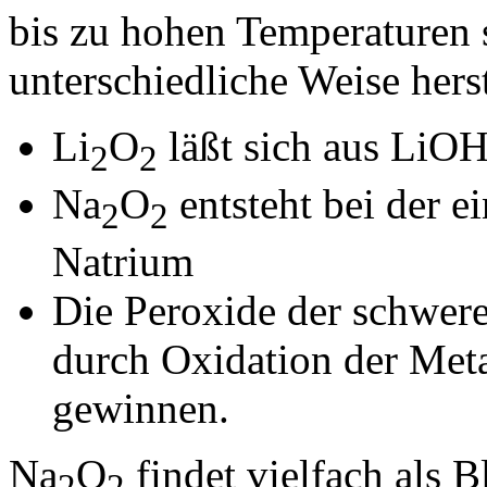
bis zu hohen Temperaturen st
unterschiedliche Weise herst
Li
O
läßt sich aus LiO
2
2
Na
O
entsteht bei der 
2
2
Natrium
Die Peroxide der schwerer
durch Oxidation der Met
gewinnen.
Na
O
findet vielfach als 
2
2