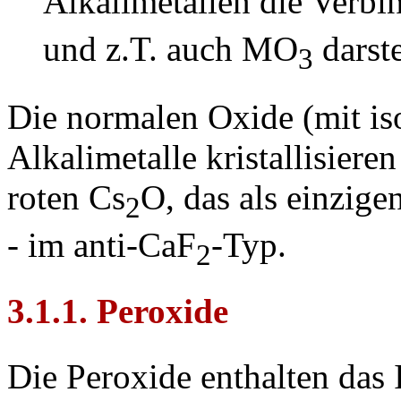
Alkalimetallen die Verb
und z.T. auch MO
darste
3
Die normalen Oxide (mit is
Alkalimetalle kristallisier
roten Cs
O, das als einzig
2
- im anti-CaF
-Typ.
2
3.1.1. Peroxide
Die Peroxide enthalten das