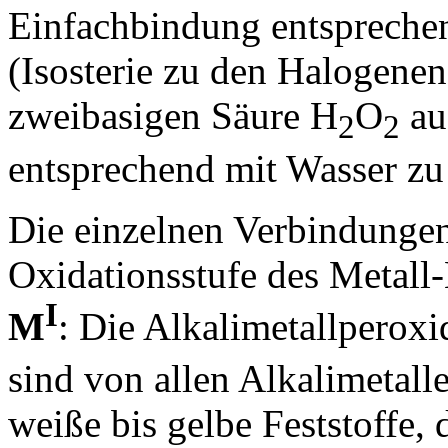
Einfachbindung entsprech
(Isosterie zu den Halogenen)
zweibasigen Säure H
O
au
2
2
entsprechend mit Wasser zu
Die einzelnen Verbindung
Oxidationsstufe des Metall
I
M
: Die Alkalimetallpero
sind von allen Alkalimetall
weiße bis gelbe Feststoffe,