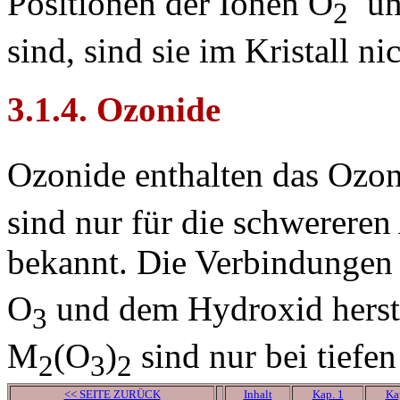
Positionen der Ionen O
un
2
sind, sind sie im Kristall ni
3.1.4. Ozonide
Ozonide enthalten das Ozo
sind nur für die schwereren
bekannt. Die Verbindungen b
O
und dem Hydroxid herste
3
M
(O
)
sind nur bei tiefen
2
3
2
<< SEITE ZURÜCK
Inhalt
Kap. 1
Ka