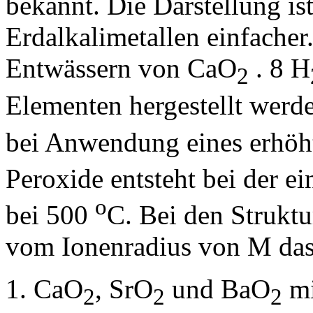
bekannt. Die Darstellung i
Erdalkalimetallen einfache
Entwässern von CaO
. 8 H
2
Elementen hergestellt werd
bei Anwendung eines erhöh
Peroxide entsteht bei der e
o
bei 500
C. Bei den Strukt
vom Ionenradius von M das 
CaO
, SrO
und BaO
mi
2
2
2