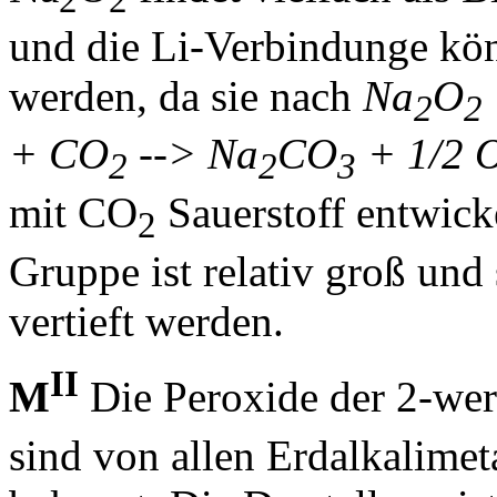
und die Li-Verbindunge kön
werden, da sie nach
Na
O
2
2
+ CO
--> Na
CO
+ 1/2 
2
2
3
mit CO
Sauerstoff entwicke
2
Gruppe ist relativ groß und s
vertieft werden.
II
M
Die Peroxide der 2-wer
sind von allen Erdalkalime