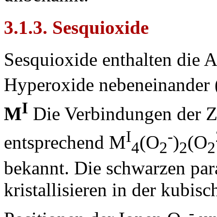
3.1.3. Sesquioxide
Sesquioxide enthalten die 
Hyperoxide nebeneinander
I
M
Die Verbindungen der 
I
-
entsprechend M
(O
)
(O
4
2
2
2
bekannt. Die schwarzen pa
kristallisieren in der kubis
-