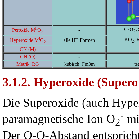
II
CaO
,
-
Peroxide M
O
2
2
I
KO
, 
alle HT-Formen
Hyperoxide M
O
2
2
CN (M)
-
CN (O)
-
Metrik, RG
kubisch, Fm3m
te
3.1.2. Hyperoxide (Supero
Die Superoxide (auch Hyper
-
paramagnetische Ion O
mi
2
Der O-O-Abstand entspricht